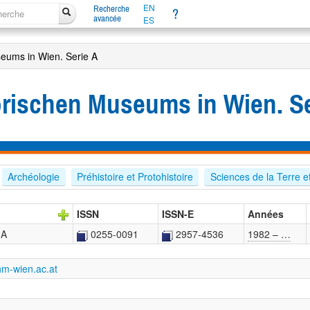
EN
Recherche
?
avancée
ES
eums in Wien. Serie A
orischen Museums in Wien. Se
Archéologie
Préhistoire et Protohistoire
Sciences de la Terre et
ISSN
ISSN-E
Années
 A
0255-0091
2957-4536
1982 – …
hm-wien.ac.at