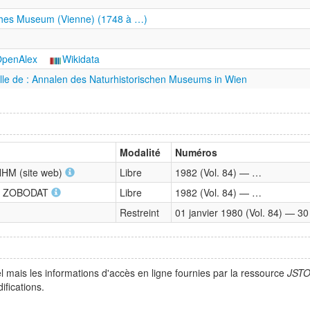
ches Museum (Vienne) (1748 à …)
penAlex
Wikidata
elle de : Annalen des Naturhistorischen Museums in Wien
Modalité
Numéros
NHM (site web)
Libre
1982 (Vol. 84) — …
 — ZOBODAT
Libre
1982 (Vol. 84) — …
Restreint
01 janvier 1980 (Vol. 84) — 30 
l mais les informations d'accès en ligne fournies par la ressource
JST
fications.