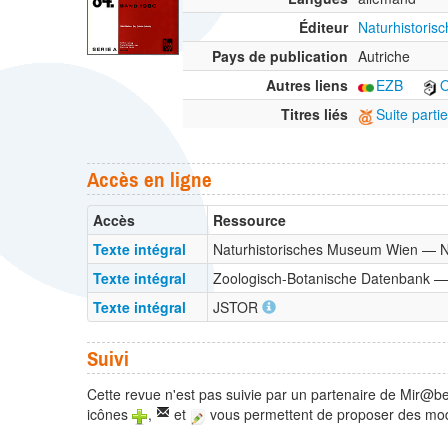
Éditeur
Naturhistoris
Pays de publication
Autriche
Autres liens
EZB
O
Titres liés
Suite parti
Accès en ligne
Accès
Ressource
Texte intégral
Naturhistorisches Museum Wien — 
Texte intégral
Zoologisch-Botanische Datenbank
Texte intégral
JSTOR
Suivi
Cette revue n'est pas suivie par un partenaire de Mir@be
icônes
,
et
vous permettent de proposer des modi