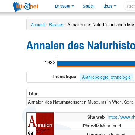
Le réseau
Soutien
Listes
Accueil
/
Revues
/
Annalen des Naturhistorischen Mus
Annalen des Naturhist
1982
Thématique
Anthropologie, ethnologie
Titre
Annalen des Naturhistorischen Museums in Wien. Serie
Site web
https://www.n
Périodicité
annuel
Langues
allemand