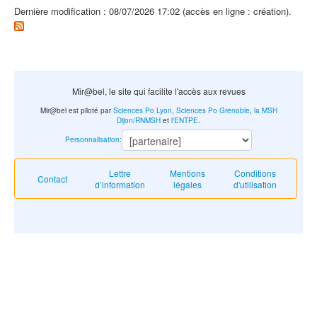
Dernière modification : 08/07/2026 17:02 (accès en ligne : création).
Mir@bel, le site qui facilite l'accès aux revues
Mir@bel est piloté par
Sciences Po Lyon
,
Sciences Po Grenoble
,
la MSH
Dijon/RNMSH
et
l'ENTPE
.
Personnalisation
:
Lettre
Mentions
Conditions
Contact
d’information
légales
d'utilisation