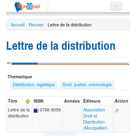
Le réseau
Accueil
/
Revues
/
Lettre de la distribution
Soutien
Lettre de la distribution
Listes
2009
Recherche
Thématique
avancée
Distribution, logistique
Droit, justice, criminologie
EN
ES
Titre
ISSN
Années
Éditeurs
Action
?
Lettre de la
0766-5059
Association
distribution
Droit et
Distribution
(Montpellier)