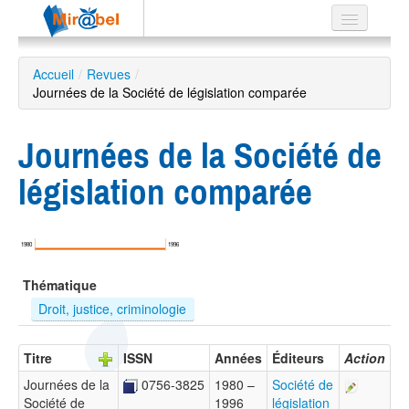
Le réseau
Accueil
/
Revues
/
Journées de la Société de législation comparée
Soutien
Listes
Journées de la Société de
législation comparée
Recherche
avancée
1980
1996
EN
Thématique
ES
Droit, justice, criminologie
?
Titre
ISSN
Années
Éditeurs
Action
Journées de la
0756-3825
1980 –
Société de
Société de
1996
législation