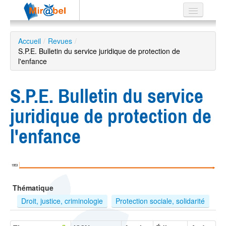
Le réseau
Accueil
/
Revues
/
S.P.E. Bulletin du service juridique de protection de
Soutien
l'enfance
Listes
S.P.E. Bulletin du service
juridique de protection de
Recherche
l'enfance
avancée
EN
ES
1953
?
Thématique
Droit, justice, criminologie
Protection sociale, solidarité