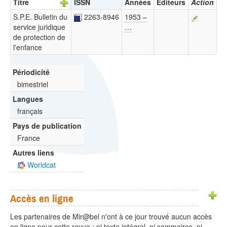
Titre
ISSN
Années
Éditeurs
Action
S.P.E. Bulletin du
2263-8946
1953 –
service juridique
…
de protection de
l'enfance
Périodicité
bimestriel
Langues
français
Pays de publication
France
Autres liens
Worldcat
Accès en ligne
Les partenaires de Mir@bel n'ont à ce jour trouvé aucun accès
en ligne pour cette revue : ni texte intégral, ni sommaires, ni