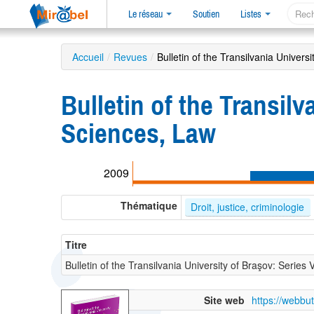
Le réseau
Soutien
Listes
Accueil
/
Revues
/
Bulletin of the Transilvania Univers
Bulletin of the Transilv
Sciences, Law
2009
Thématique
Droit, justice, criminologie
Titre
Bulletin of the Transilvania University of Braşov: Series 
Site web
https://webbut