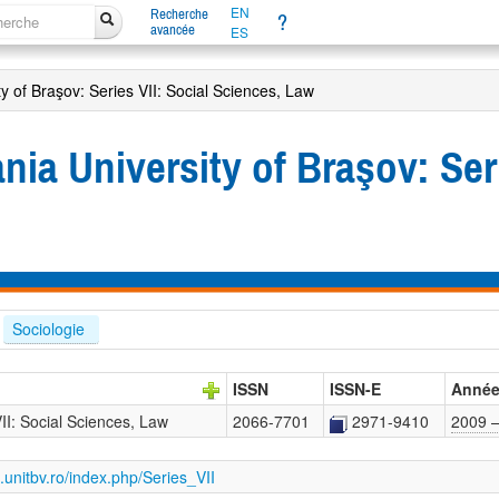
EN
Recherche
?
avancée
ES
ity of Braşov: Series VII: Social Sciences, Law
ania University of Braşov: Ser
Sociologie 
ISSN
ISSN-E
Anné
VII: Social Sciences, Law
2066-7701
2971-9410
2009 
.unitbv.ro/index.php/Series_VII