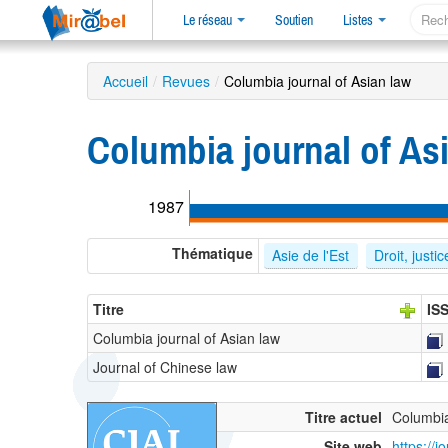
Le réseau
Soutien
Listes
Accueil
/
Revues
/
Columbia journal of Asian law
Columbia journal of As
1987
Thématique
Asie de l'Est
Droit, justi
Titre
IS
Columbia journal of Asian law
Journal of Chinese law
Titre actuel
Columbia
Site web
https://j