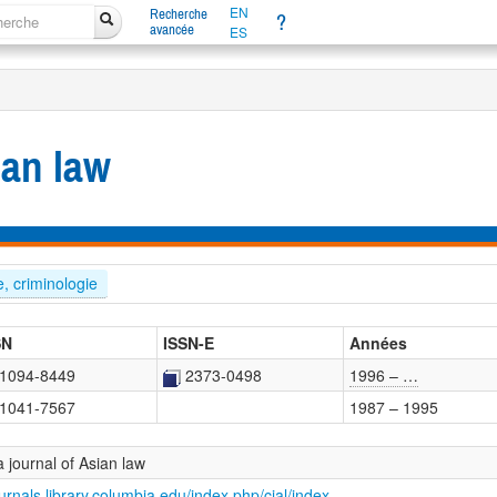
EN
Recherche
?
avancée
ES
ian law
ce, criminologie
SN
ISSN-E
Années
1094-8449
2373-0498
1996 – …
1041-7567
1987 – 1995
 journal of Asian law
ournals.library.columbia.edu/index.php/cjal/index