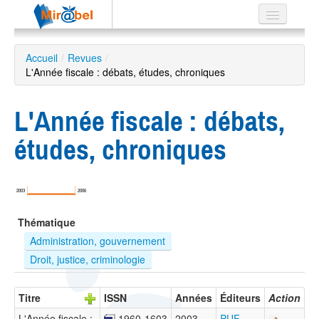
Le réseau
Accueil
/
Revues
/
L'Année fiscale : débats, études, chroniques
Soutien
Listes
L'Année fiscale : débats,
études, chroniques
Recherche
avancée
2003
2006
EN
Thématique
ES
Administration, gouvernement
?
Droit, justice, criminologie
Titre
ISSN
Années
Éditeurs
Action
L'Année fiscale :
1960-1603
2003 –
PUF