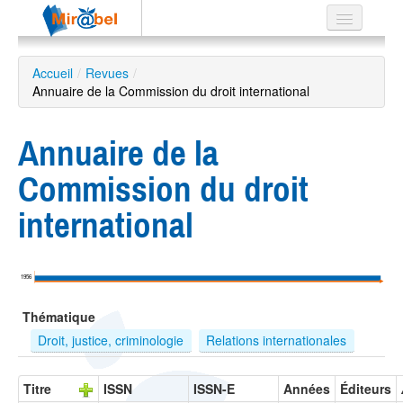
Le réseau
Accueil
/
Revues
/
Annuaire de la Commission du droit international
Soutien
Listes
Annuaire de la
Commission du droit
international
Recherche
avancée
EN
1956
ES
Thématique
?
Droit, justice, criminologie
Relations internationales
Titre
ISSN
ISSN-E
Années
Éditeurs