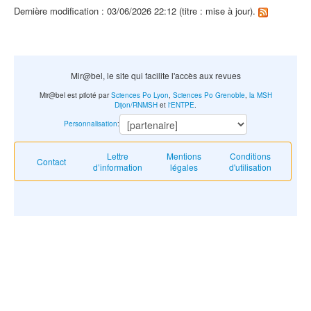
Dernière modification : 03/06/2026 22:12 (titre : mise à jour).
Mir@bel, le site qui facilite l'accès aux revues
Mir@bel est piloté par
Sciences Po Lyon
,
Sciences Po Grenoble
,
la MSH
Dijon/RNMSH
et
l'ENTPE
.
Personnalisation
:
Lettre
Mentions
Conditions
Contact
d’information
légales
d'utilisation