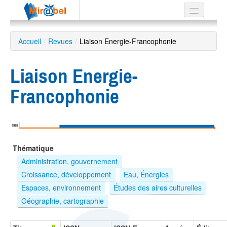
Le réseau
Accueil
/
Revues
/
Liaison Energie-Francophonie
Soutien
Liaison Energie-
Listes
Francophonie
Recherche
1988
avancée
Thématique
EN
ES
Administration, gouvernement
Croissance, développement
Eau, Énergies
?
Espaces, environnement
Études des aires culturelles
Géographie, cartographie