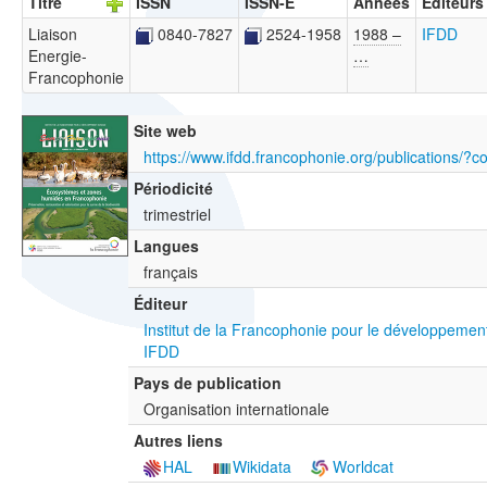
Titre
ISSN
ISSN-E
Années
Éditeurs
Liaison
0840-7827
2524-1958
1988 –
IFDD
Energie-
…
Francophonie
Site web
Périodicité
trimestriel
Langues
français
Éditeur
Institut de la Francophonie pour le développeme
IFDD
Pays de publication
Organisation internationale
Autres liens
HAL
Wikidata
Worldcat