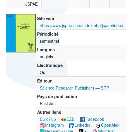
JSPAE
Site web
https://www.jspae.com/index.php/jspae/index
Périodicité
semestriel
Langues
anglais
Électronique
Oui
Éditeur
Science Research Publishers — SRP
Pays de publication
Pakistan
Autres liens
EuroPub
EZB
Facebook
Instagram
Linkedin
OpenAlex
Research Gate
X
Worldcat