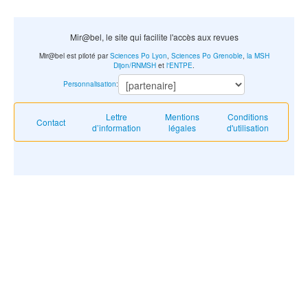
Mir@bel, le site qui facilite l'accès aux revues
Mir@bel est piloté par
Sciences Po Lyon
,
Sciences Po Grenoble
,
la MSH
Dijon/RNMSH
et
l'ENTPE
.
Personnalisation
:
Lettre
Mentions
Conditions
Contact
d’information
légales
d'utilisation