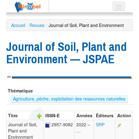
Le réseau
Accueil
/
Revues
/
Journal of Soil, Plant and Environment
Soutien
Journal of Soil, Plant and
Listes
Environment — JSPAE
Recherche
2022
avancée
Thématique
EN
ES
Agriculture, pêche, exploitation des ressources naturelles
?
Titre
ISSN-E
Années
Éditeurs
Action
Journal of Soil,
2957-9082
2022 –
SRP
Plant and
…
Environment