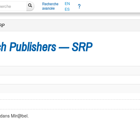
EN
Recherche
?
avancée
ES
SRP
ch Publishers — SRP
 dans Mir@bel.