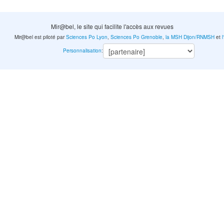
Mir@bel, le site qui facilite l'accès aux revues
Mir@bel est piloté par
Sciences Po Lyon
,
Sciences Po Grenoble
,
la MSH Dijon/RNMSH
et
Personnalisation
: