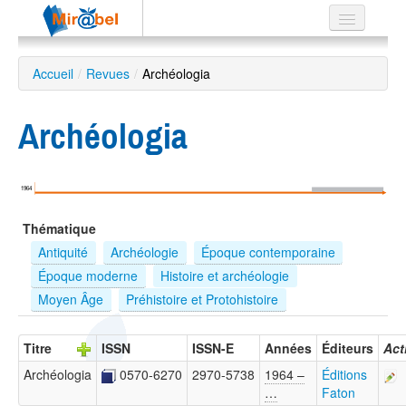
Le réseau
Accueil
/
Revues
/
Archéologia
Soutien
Archéologia
Listes
1964
Recherche
Thématique
avancée
Antiquité
Archéologie
Époque contemporaine
EN
Époque moderne
Histoire et archéologie
ES
Moyen Âge
Préhistoire et Protohistoire
?
Titre
ISSN
ISSN-E
Années
Éditeurs
Act
Archéologia
0570-6270
2970-5738
1964 –
Éditions
…
Faton