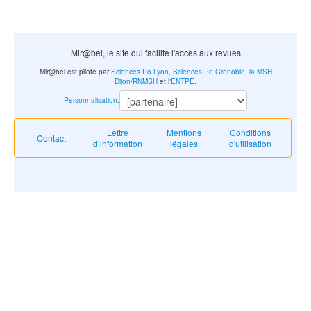
Mir@bel, le site qui facilite l'accès aux revues
Mir@bel est piloté par
Sciences Po Lyon
,
Sciences Po Grenoble
,
la MSH
Dijon/RNMSH
et
l'ENTPE
.
Personnalisation
:
Lettre
Mentions
Conditions
Contact
d’information
légales
d'utilisation