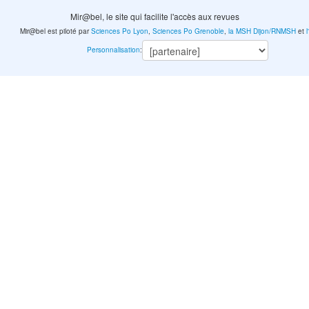
Mir@bel, le site qui facilite l'accès aux revues
Mir@bel est piloté par
Sciences Po Lyon
,
Sciences Po Grenoble
,
la MSH Dijon/RNMSH
et
Personnalisation
: