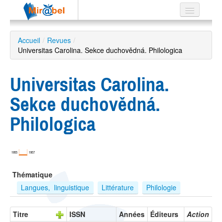
Le réseau
Accueil
/
Revues
/
Universitas Carolina. Sekce duchovědná. Philologica
Soutien
Listes
Universitas Carolina.
Sekce duchovědná.
Philologica
Recherche
avancée
EN
1955
1957
ES
Thématique
?
Langues,  linguistique
Littérature
Philologie
Titre
ISSN
Années
Éditeurs
Action