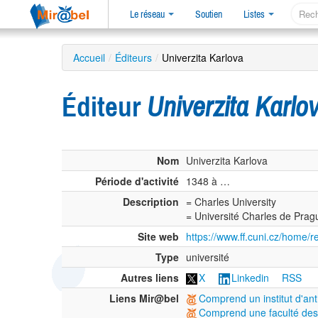
Le réseau
Soutien
Listes
Accueil
/
Éditeurs
/
Univerzita Karlova
Éditeur
Univerzita Karlo
Nom
Univerzita Karlova
Période d'activité
1348 à …
Description
= Charles University
= Université Charles de Prag
Site web
https://www.ff.cuni.cz/home/r
Type
université
Autres liens
X
Linkedin
RSS
Liens Mir@bel
Comprend un institut d'an
Comprend une faculté des