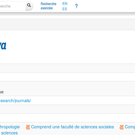
EN
Recherche
?
avancée
ES
va
ue
esearch/journals/
thropologie
Comprend une faculté de sciences sociales
Comp
 sciences