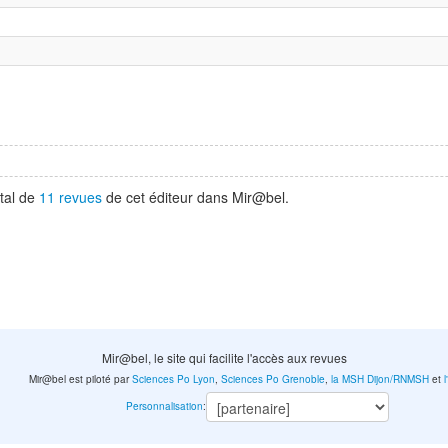
tal de
11 revues
de cet éditeur dans Mir@bel.
Mir@bel, le site qui facilite l'accès aux revues
Mir@bel est piloté par
Sciences Po Lyon
,
Sciences Po Grenoble
,
la MSH Dijon/RNMSH
et
Personnalisation
: