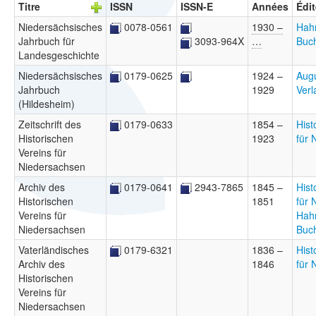
Titre
ISSN
ISSN-E
Années
Édi
Niedersächsisches
0078-0561
1930 –
Hah
Jahrbuch für
…
Buc
3093-964X
Landesgeschichte
Niedersächsisches
0179-0625
1924 –
Aug
Jahrbuch
1929
Ver
(Hildesheim)
Zeitschrift des
0179-0633
1854 –
Hist
Historischen
1923
für 
Vereins für
Niedersachsen
Archiv des
0179-0641
2943-7865
1845 –
Hist
Historischen
1851
für 
Vereins für
Hah
Niedersachsen
Buc
Vaterländisches
0179-6321
1836 –
Hist
Archiv des
1846
für 
Historischen
Vereins für
Niedersachsen