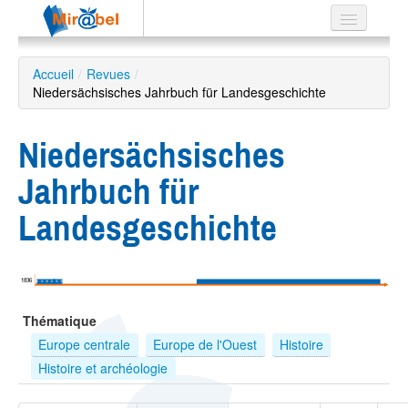
Le réseau
Accueil
/
Revues
/
Niedersächsisches Jahrbuch für Landesgeschichte
Soutien
Listes
Niedersächsisches
Jahrbuch für
Landesgeschichte
Recherche
avancée
EN
1836
ES
Thématique
?
Europe centrale
Europe de l'Ouest
Histoire
Histoire et archéologie