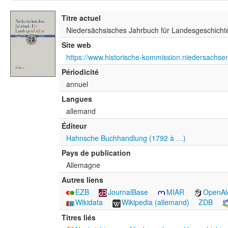
Titre actuel
Niedersächsisches Jahrbuch für Landesgeschicht
Site web
Périodicité
annuel
Langues
allemand
Éditeur
Hahnsche Buchhandlung (1792 à …)
Pays de publication
Allemagne
Autres liens
EZB
JournalBase
MIAR
OpenAl
Wikidata
Wikipedia (allemand)
ZDB
Titres liés