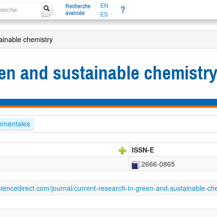
EN
Recherche
?
avancée
ES
ainable chemistry
een and sustainable chemistr
ementales
ISSN-E
2666-0865
ciencedirect.com/journal/current-research-in-green-and-sustainable-ch