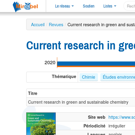
Le réseau
Soutien
Listes
Accueil
/
Revues
/
Current research in green and sust
Current research in gr
2020
Thématique
Chimie
Études environn
Titre
Current research in green and sustainable chemistry
Site web
https://www.s
Périodicité
irrégulier
Langues
anglais