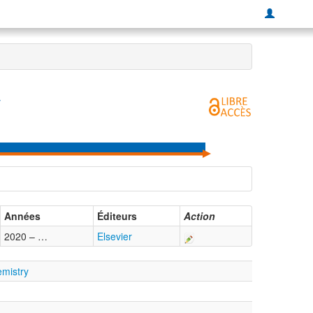
y
Années
Éditeurs
Action
2020 – …
Elsevier
emistry