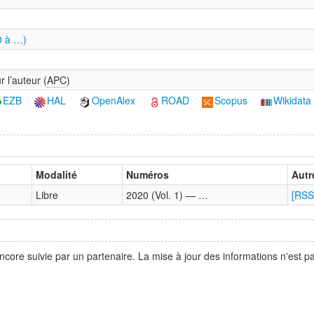
0 à …)
r l’auteur (
APC
)
EZB
HAL
OpenAlex
ROAD
Scopus
Wikidata
Modalité
Numéros
Autr
Libre
2020 (Vol. 1) — …
[RSS
ncore suivie par un partenaire. La mise à jour des informations n'est 