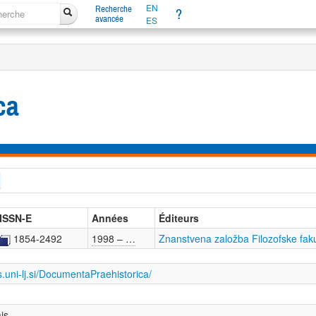
EN
Recherche
?
avancée
ES
ca
ISSN-E
Années
Éditeurs
1854-2492
1998 – …
Znanstvena založba Filozofske fakul
ls.uni-lj.si/DocumentaPraehistorica/
is