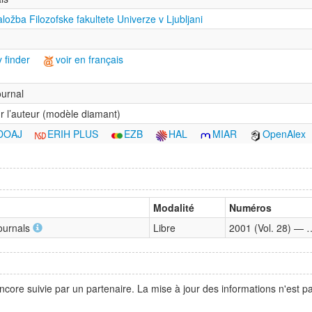
ožba Filozofske fakultete Univerze v Ljubljani
 finder
voir en français
urnal
r l’auteur (modèle diamant)
DOAJ
ERIH PLUS
EZB
HAL
MIAR
OpenAlex
Modalité
Numéros
Journals
Libre
2001 (Vol. 28) — 
ncore suivie par un partenaire. La mise à jour des informations n'est 