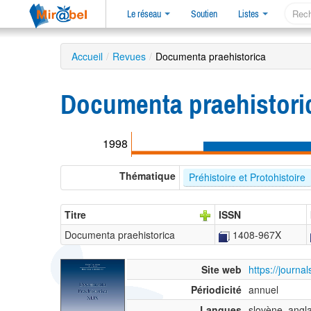
Le réseau
Soutien
Listes
Accueil
/
Revues
/
Documenta praehistorica
Documenta praehistori
1998
Thématique
Préhistoire et Protohistoire
Titre
ISSN
Documenta praehistorica
1408-967X
Site web
https://journa
Périodicité
annuel
Langues
slovène, angla