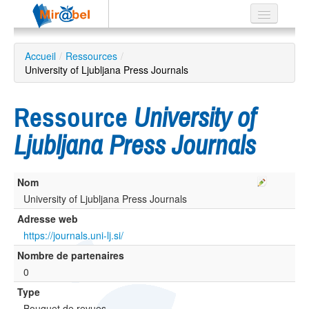
Le réseau
Accueil
/
Ressources
/
University of Ljubljana Press Journals
Soutien
Listes
Ressource
University of
Ljubljana Press Journals
Recherche
Nom
avancée
University of Ljubljana Press Journals
EN
ES
Adresse web
https://journals.uni-lj.si/
?
Nombre de partenaires
0
Type
Bouquet de revues