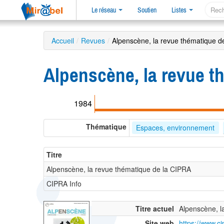
Le réseau
Soutien
Listes
Accueil
/
Revues
/
Alpenscène, la revue thématique d
Alpenscène, la revue t
1984
Thématique
Espaces, environnement
Titre
Alpenscène, la revue thématique de la CIPRA
CIPRA Info
Titre actuel
Alpenscène, l
Site web
https://www.ci