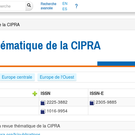
EN
Recherche
?
avancée
ES
e la CIPRA
hématique de la CIPRA
Europe centrale
Europe de l'Ouest
ISSN
ISSN-E
2225-3882
2305-9885
1016-9954
a revue thématique de la CIPRA
pra.org/fr/publications