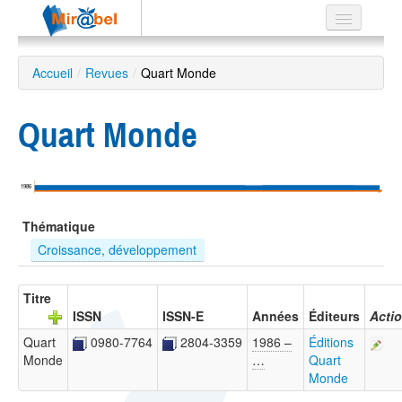
Le réseau
Accueil
/
Revues
/
Quart Monde
Soutien
Quart Monde
Listes
1986
Recherche
Thématique
avancée
Croissance, développement
EN
ES
Titre
ISSN
ISSN-E
Années
Éditeurs
Acti
?
Quart
0980-7764
2804-3359
1986 –
Éditions
Monde
…
Quart
Monde