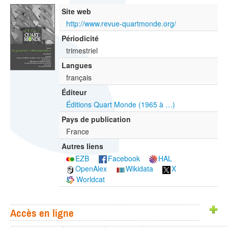
Site web
http://www.revue-quartmonde.org/
Périodicité
trimestriel
Langues
français
Éditeur
Éditions Quart Monde (1965 à …)
Pays de publication
France
Autres liens
EZB
Facebook
HAL
OpenAlex
Wikidata
X
Worldcat
Accès en ligne