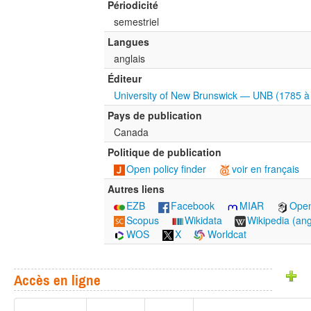
Périodicité
semestriel
Langues
anglais
Éditeur
University of New Brunswick — UNB (1785 
Pays de publication
Canada
Politique de publication
Open policy finder
voir en français
Autres liens
EZB
Facebook
MIAR
Ope
Scopus
Wikidata
Wikipedia (ang
WOS
X
Worldcat
Accès en ligne