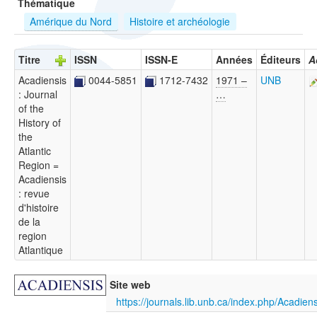
Thématique
Amérique du Nord
Histoire et archéologie
Titre
ISSN
ISSN-E
Années
Éditeurs
A
Acadiensis
0044-5851
1712-7432
1971 –
UNB
: Journal
…
of the
History of
the
Atlantic
Region =
Acadiensis
: revue
d'histoire
de la
region
Atlantique
Site web
https://journals.lib.unb.ca/index.php/Acadien