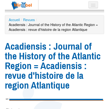
Le réseau
Accueil
/
Revues
/
Acadiensis : Journal of the History of the Atlantic Region =
Soutien
Acadiensis : revue d'histoire de la region Atlantique
Listes
Acadiensis : Journal of
the History of the Atlantic
Recherche
Region = Acadiensis :
avancée
revue d'histoire de la
EN
ES
region Atlantique
?
1971