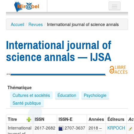
Le réseau
Accueil
/
Revues
/
International journal of science annals
Soutien
International journal of
Listes
science annals — IJSA
Recherche
2018
avancée
Thématique
EN
ES
Cultures et sociétés
Éducation
Psychologie
Santé publique
?
Titre
ISSN
ISSN-E
Années
Éditeurs
Ac
International
2617-2682
2707-3637
2018 –
KRPOCH
journal of
…