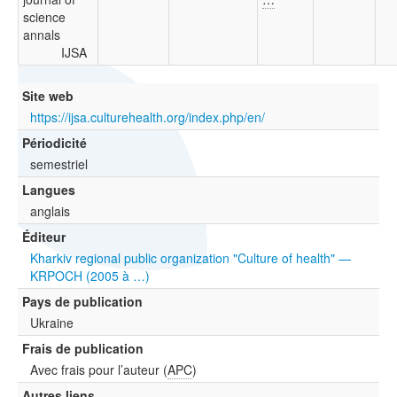
science
annals
IJSA
Site web
https://ijsa.culturehealth.org/index.php/en/
Périodicité
semestriel
Langues
anglais
Éditeur
Kharkiv regional public organization "Culture of health" —
KRPOCH (2005 à …)
Pays de publication
Ukraine
Frais de publication
Avec frais pour l’auteur (
APC
)
Autres liens