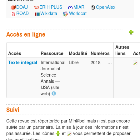
DOAJ
ERIH PLUS
MIAR
OpenAlex
ROAD
Wikidata
Worldcat
Accès en ligne
Autres
Accès
Ressource
Modalité
Numéros
liens
Act
Texte intégral
International
Libre
2018 — …
Journal of
Science
Annals —
IJSA (site
web)
Suivi
Cette revue est répertoriée par Mir@bel mais n'est pas encore
suivie par un partenaire. La mise à jour des informations n'est
pas assurée. Les icônes
et
vous permettent de proposer
des modifications.