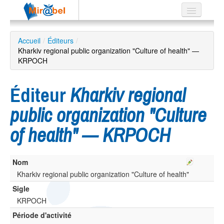
Le réseau
Accueil
/
Éditeurs
/
Kharkiv regional public organization "Culture of health" —
Soutien
KRPOCH
Listes
Éditeur
Kharkiv regional
public organization "Culture
Recherche
of health" — KRPOCH
avancée
EN
ES
Nom
Kharkiv regional public organization "Culture of health"
?
Sigle
KRPOCH
Période d'activité