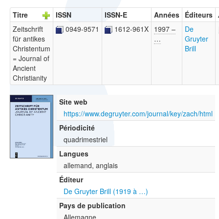
Titre
ISSN
ISSN-E
Années
Éditeurs
Zeitschrift
0949-9571
1612-961X
1997 –
De
für antikes
…
Gruyter
Christentum
Brill
= Journal of
Ancient
Christianity
Site web
https://www.degruyter.com/journal/key/zach/html
Périodicité
quadrimestriel
Langues
allemand, anglais
Éditeur
De Gruyter Brill (1919 à …)
Pays de publication
Allemagne