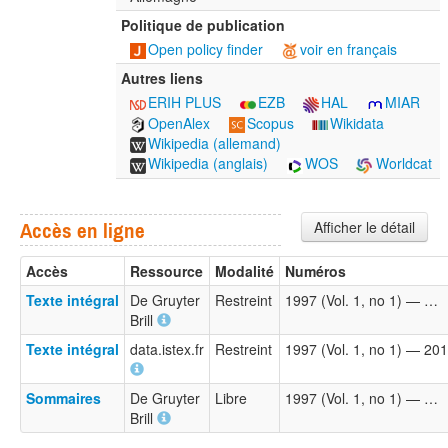
Politique de publication
Open policy finder
voir en français
Autres liens
ERIH PLUS
EZB
HAL
MIAR
OpenAlex
Scopus
Wikidata
Wikipedia (allemand)
Wikipedia (anglais)
WOS
Worldcat
Afficher le détail
Accès en ligne
Accès
Ressource
Modalité
Numéros
Texte intégral
De Gruyter
Restreint
1997 (Vol. 1, no 1) — …
Brill
Texte intégral
data.istex.fr
Restreint
1997 (Vol. 1, no 1) — 201
Sommaires
De Gruyter
Libre
1997 (Vol. 1, no 1) — …
Brill