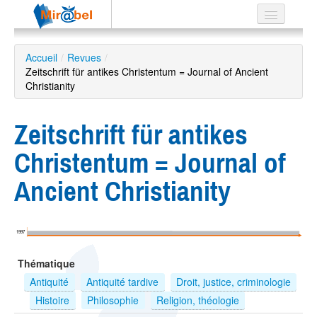
Le réseau
Accueil
/
Revues
/
Zeitschrift für antikes Christentum = Journal of Ancient
Soutien
Christianity
Listes
Zeitschrift für antikes
Christentum = Journal of
Recherche
Ancient Christianity
avancée
EN
ES
1997
?
Thématique
Antiquité
Antiquité tardive
Droit, justice, criminologie
Histoire
Philosophie
Religion, théologie