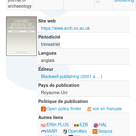
archaeology
Site web
https://www.arch.ox.ac.uk
Périodicité
trimestriel
Langues
anglais
Éditeur
Blackwell publishing (2001 à …)
Pays de publication
Royaume-Uni
Politique de publication
Open policy finder
voir en français
Autres liens
ERIH PLUS
EZB
HAL
MIAR
OpenAlex
Scopus