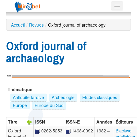
Le réseau
Accueil
/
Revues
/
Oxford journal of archaeology
Soutien
Oxford journal of
Listes
archaeology
Recherche
1982
avancée
Thématique
EN
ES
Antiquité tardive
Archéologie
Études classiques
Europe
Europe du Sud
?
Titre
ISSN
ISSN-E
Années
Éditeurs
Oxford
0262-5253
1468-0092
1982 –
Blackwell
journal of
…
publishing