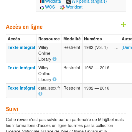
Wikidata
Wikipedia (anglais)
WOS
Worldcat
Accès en ligne
Accès
Ressource
Modalité
Numéros
Autre
Texte intégral
Wiley
Restreint
1982 (Vol. 1) — …
[Dern
Online
Library
Texte intégral
Wiley
Restreint
1982 — 2016
Online
Library
Texte intégral
data.istex.fr
Restreint
1982 — 2016
Suivi
Cette revue n'est pas suivie par un partenaire de Mir@bel mais
les informations d'accès en ligne fournies par la collection
Licence Nationale France de Wiley Online Library
et la