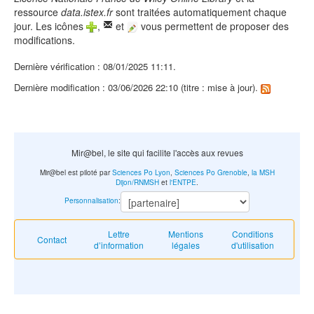
ressource
data.istex.fr
sont traitées automatiquement chaque
jour. Les icônes
,
et
vous permettent de proposer des
modifications.
Dernière vérification : 08/01/2025 11:11.
Dernière modification : 03/06/2026 22:10 (titre : mise à jour).
Mir@bel, le site qui facilite l'accès aux revues
Mir@bel est piloté par
Sciences Po Lyon
,
Sciences Po Grenoble
,
la MSH
Dijon/RNMSH
et
l'ENTPE
.
Personnalisation
:
Lettre
Mentions
Conditions
Contact
d’information
légales
d'utilisation