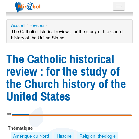
Le réseau
Accueil
/
Revues
/
The Catholic historical review : for the study of the Church
Soutien
history of the United States
Listes
The Catholic historical
review : for the study of
Recherche
the Church history of the
avancée
United States
EN
ES
?
1915
Thématique
Amérique du Nord
Histoire
Religion, théologie