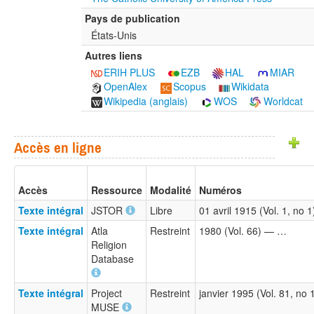
Pays de publication
États-Unis
Autres liens
ERIH PLUS
EZB
HAL
MIAR
OpenAlex
Scopus
Wikidata
Wikipedia (anglais)
WOS
Worldcat
Accès en ligne
Accès
Ressource
Modalité
Numéros
Texte intégral
JSTOR
Libre
01 avril 1915 (Vol. 1, no 
Texte intégral
Atla
Restreint
1980 (Vol. 66) — …
Religion
Database
Texte intégral
Project
Restreint
janvier 1995 (Vol. 81, no
MUSE