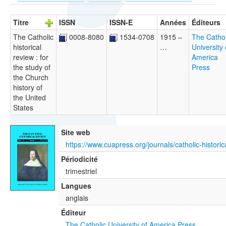
Titre
ISSN
ISSN-E
Années
Éditeurs
The Catholic
0008-8080
1534-0708
1915 –
The Cathol
historical
…
University 
review : for
America
the study of
Press
the Church
history of
the United
States
Site web
https://www.cuapress.org/journals/catholic-historic
Périodicité
trimestriel
Langues
anglais
Éditeur
The Catholic University of America Press