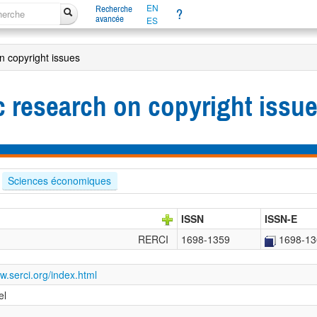
EN
Recherche
?
avancée
ES
n copyright issues
c research on copyright iss
Sciences économiques
ISSN
ISSN-E
RERCI
1698-1359
1698-13
ww.serci.org/index.html
el