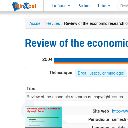
Le réseau
Soutien
Listes
Accueil
/
Revues
/
Review of the economic research o
Review of the economi
2004
Thématique
Droit, justice, criminologie
Titre
Review of the economic research on copyright issues
Site web
http://w
Périodicité
semestri
Langues
anglais