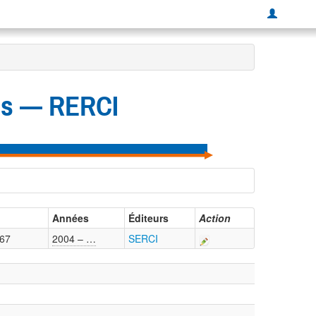
ues — RERCI
Années
Éditeurs
Action
67
2004 – …
SERCI