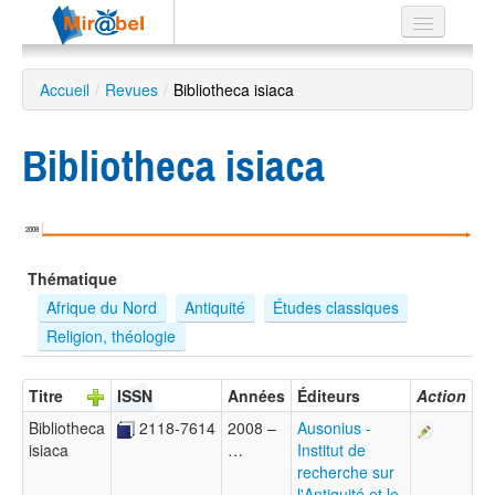
Le réseau
Accueil
/
Revues
/
Bibliotheca isiaca
Soutien
Bibliotheca isiaca
Listes
2008
Recherche
Thématique
avancée
Afrique du Nord
Antiquité
Études classiques
EN
Religion, théologie
ES
?
Titre
ISSN
Années
Éditeurs
Action
Bibliotheca
2118-7614
2008 –
Ausonius -
isiaca
…
Institut de
recherche sur
l'Antiquité et le