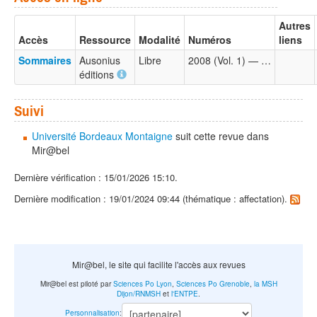
Autres
Accès
Ressource
Modalité
Numéros
liens
Sommaires
Ausonius
Libre
2008 (Vol. 1) — …
éditions
Suivi
Université Bordeaux Montaigne
suit cette revue dans
Mir@bel
Dernière vérification : 15/01/2026 15:10.
Dernière modification : 19/01/2024 09:44 (thématique : affectation).
Mir@bel, le site qui facilite l'accès aux revues
Mir@bel est piloté par
Sciences Po Lyon
,
Sciences Po Grenoble
,
la MSH
Dijon/RNMSH
et
l'ENTPE
.
Personnalisation
: