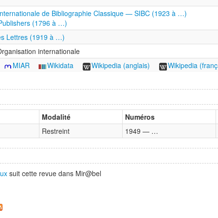
Internationale de Bibliographie Classique — SIBC (1923 à …)
Publishers (1796 à …)
es Lettres (1919 à …)
rganisation internationale
MIAR
Wikidata
Wikipedia (anglais)
Wikipedia (franç
Modalité
Numéros
Restreint
1949 — …
oux
suit cette revue dans Mir@bel