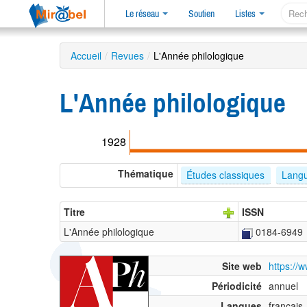
Le réseau
Soutien
Listes
Accueil
/
Revues
/
L'Année philologique
L'Année philologique
1928
Thématique
Études classiques
Langu
Titre
ISSN
L'Année philologique
0184-6949
Site web
https://
Périodicité
annuel
Langues
français