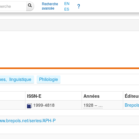
EN
Recherche
?
avancée
ES
es,  linguistique
Philologie
ISSN-E
Années
Éditeu
1999-4818
1928 – …
Brepols
www.brepols.net/series/APH-P