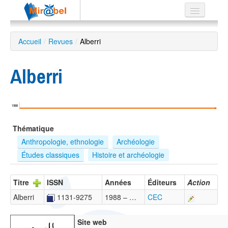
Le réseau
Accueil
/
Revues
/
Alberri
Soutien
Alberri
Listes
1988
Recherche
Thématique
avancée
Anthropologie, ethnologie
Archéologie
EN
Études classiques
Histoire et archéologie
ES
?
Titre
ISSN
Années
Éditeurs
Action
Alberri
1131-9275
1988 – …
CEC
Site web