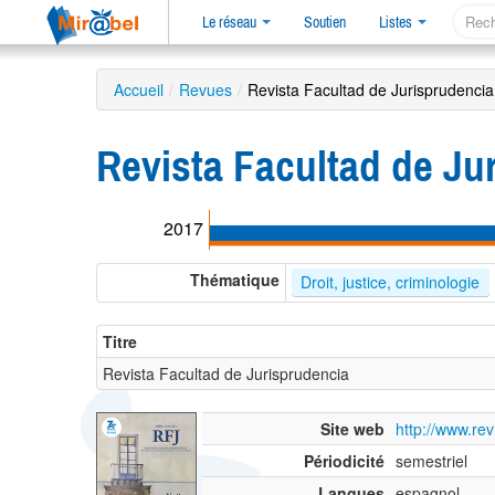
Le réseau
Soutien
Listes
Accueil
/
Revues
/
Revista Facultad de Jurisprudencia
Revista Facultad de J
2017
Thématique
Droit, justice, criminologie
Titre
Revista Facultad de Jurisprudencia
Site web
http://www.rev
Périodicité
semestriel
Langues
espagnol