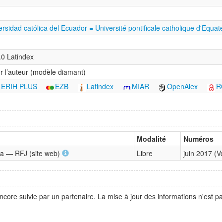
versidad católica del Ecuador = Université pontificale catholique d'Eq
0 Latindex
r l’auteur (modèle diamant)
ERIH PLUS
EZB
Latindex
MIAR
OpenAlex
R
Modalité
Numéros
ia — RFJ (site web)
Libre
juin 2017 (V
ncore suivie par un partenaire. La mise à jour des informations n'est 