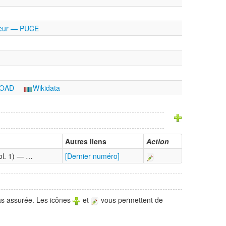
uateur — PUCE
OAD
Wikidata
Autres liens
Action
ol. 1) — …
[Dernier numéro]
pas assurée. Les icônes
et
vous permettent de