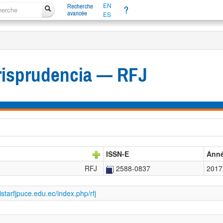
EN
Recherche
?
avancée
ES
urisprudencia — RFJ
ISSN-E
Ann
RFJ
2588-0837
2017
istarfjpuce.edu.ec/index.php/rfj