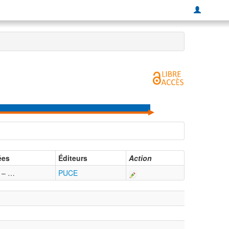
ées
Éditeurs
Action
 – …
PUCE