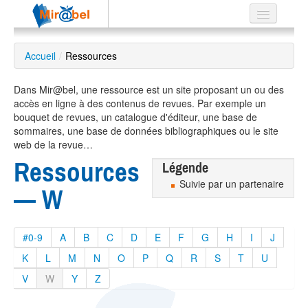
Le réseau
Accueil
/
Ressources
Soutien
Dans Mir@bel, une ressource est un site proposant un ou des
Listes
accès en ligne à des contenus de revues. Par exemple un
bouquet de revues, un catalogue d'éditeur, une base de
sommaires, une base de données bibliographiques ou le site
web de la revue…
Ressources
Légende
Recherche
avancée
Suivie par un partenaire
— W
EN
ES
#0-9
A
B
C
D
E
F
G
H
I
J
?
K
L
M
N
O
P
Q
R
S
T
U
V
W
Y
Z