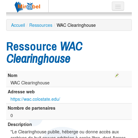
Le réseau
Accueil
/
Ressources
/
WAC Clearinghouse
Soutien
Ressource
WAC
Listes
Clearinghouse
Nom
Recherche
avancée
WAC Clearinghouse
Adresse web
EN
ES
https://wac.colostate.edu/
Nombre de partenaires
?
0
Description
"Le Clearinghouse publie, héberge ou donne accès aux
archives de huit revues arbitrées à accès libre, dont Across