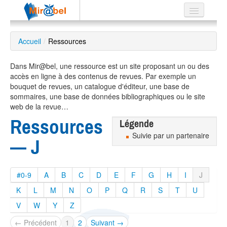
Le réseau
Accueil
/
Ressources
Soutien
Dans Mir@bel, une ressource est un site proposant un ou des
Listes
accès en ligne à des contenus de revues. Par exemple un
bouquet de revues, un catalogue d'éditeur, une base de
sommaires, une base de données bibliographiques ou le site
web de la revue…
Ressources
Légende
Recherche
avancée
Suivie par un partenaire
— J
EN
ES
#0-9
A
B
C
D
E
F
G
H
I
J
?
K
L
M
N
O
P
Q
R
S
T
U
V
W
Y
Z
← Précédent
1
2
Suivant →