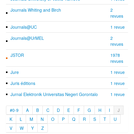
Journals Whiting and Birch
2
revues
Journals@UC
1 revue
Journals@UrMEL
2
revues
JSTOR
1978
revues
Jure
1 revue
Juris éditions
1 revue
Jurnal Elektronik Universitas Negeri Gorontalo
1 revue
#0-9
A
B
C
D
E
F
G
H
I
J
K
L
M
N
O
P
Q
R
S
T
U
V
W
Y
Z