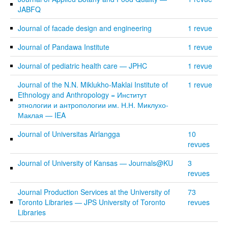
JABFQ
Journal of facade design and engineering
1 revue
Journal of Pandawa Institute
1 revue
Journal of pediatric health care — JPHC
1 revue
Journal of the N.N. Miklukho-Maklai Institute of
1 revue
Ethnology and Anthropology = Институт
этнологии и антропологии им. Н.Н. Миклухо-
Маклая — IEA
Journal of Universitas Airlangga
10
revues
Journal of University of Kansas — Journals@KU
3
revues
Journal Production Services at the University of
73
Toronto Libraries — JPS University of Toronto
revues
Libraries