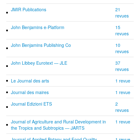
JMIR Publications
21
revues
John Benjamins e-Platform
15
revues
John Benjamins Publishing Co
10
revues
John Libbey Eurotext — JLE
37
revues
Le Journal des arts
1 revue
Journal des maires
1 revue
Journal Edizioni ETS
2
revues
Journal of Agriculture and Rural Development in
1 revue
the Tropics and Subtropics — JARTS
Journal of Applied Botany and Food Quality —
1 revue