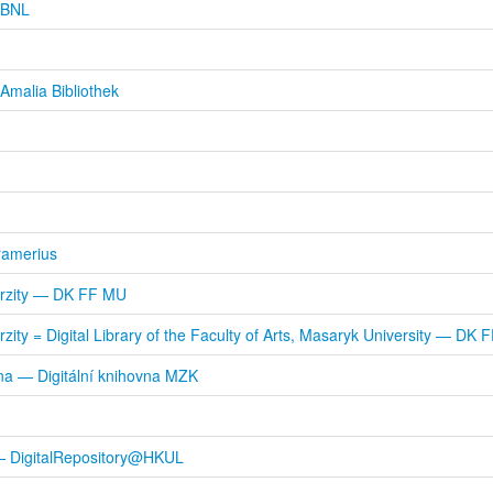
 DBNL
Amalia Bibliothek
ramerius
verzity — DK FF MU
erzity = Digital Library of the Faculty of Arts, Masaryk University — 
na — Digitální knihovna MZK
 — DigitalRepository@HKUL