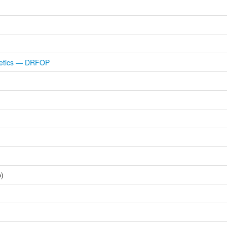
thetics — DRFOP
b)