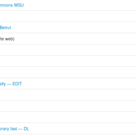
Commons WSU
Beirut
ite web)
rsity — EDIT
ibrary Iasi — DL