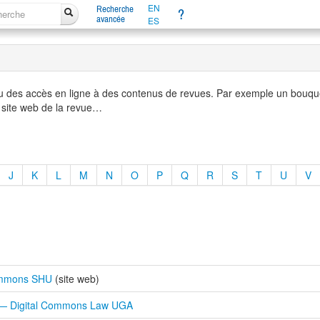
EN
Recherche
?
avancée
ES
u des accès en ligne à des contenus de revues. Par exemple un bouque
 site web de la revue…
J
K
L
M
N
O
P
Q
R
S
T
U
V
commons SHU
(site web)
w — Digital Commons Law UGA