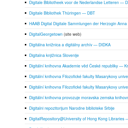
Digitale Bibliotheek voor de Nederlandse Letteren —
Digitale Bibliothek Thüringen — DBT
HAAB Digital Digitale Sammlungen der Herzogin Anna 
DigitalGeorgetown
(site web)
Digitálna knižnica a digitálny archív — DIDKA
Digitalna knjižnica Slovenije
Digitální knihovna Akademie věd České republiky — K
Digitální knihovna Filozofické fakulty Masarykovy uni
Digitální knihovna Filozofické fakulty Masarykovy univ
Digitální knihovna provozuje moravska zemska knihov
Digitalni repozitorijum Narodne biblioteke Srbije
DigitalRepository@University of Hong Kong Libraries