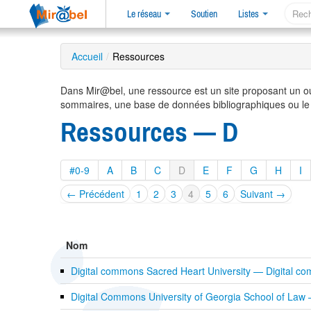
Le réseau
Soutien
Listes
Accueil
/
Ressources
Dans Mir@bel, une ressource est un site proposant un o
sommaires, une base de données bibliographiques ou le
Ressources — D
#0-9
A
B
C
D
E
F
G
H
I
← Précédent
1
2
3
4
5
6
Suivant →
Nom
Digital commons Sacred Heart University — Digital 
Digital Commons University of Georgia School of La