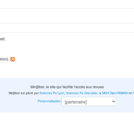
el.
ation).
Mir@bel, le site qui facilite l'accès aux revues
Mir@bel est piloté par
Sciences Po Lyon
,
Sciences Po Grenoble
,
la MSH Dijon/RNMSH
et
Personnalisation
: