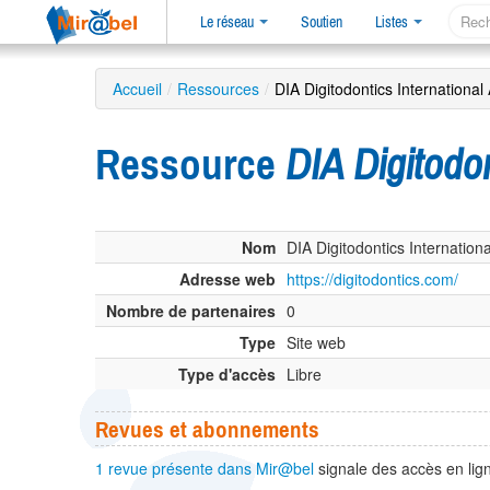
Le réseau
Soutien
Listes
Accueil
/
Ressources
/
DIA Digitodontics Internationa
Ressource
DIA Digitodo
Nom
DIA Digitodontics Internatio
Adresse web
https://digitodontics.com/
Nombre de partenaires
0
Type
Site web
Type d'accès
Libre
Revues et abonnements
1 revue présente dans Mir@bel
signale des accès en lign