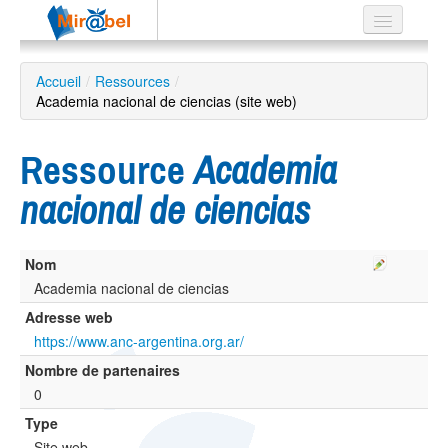
Le réseau
Accueil
/
Ressources
/
Academia nacional de ciencias (site web)
Soutien
Listes
Ressource
Academia
nacional de ciencias
Recherche
Nom
avancée
Academia nacional de ciencias
EN
ES
Adresse web
https://www.anc-argentina.org.ar/
?
Nombre de partenaires
0
Type
Site web