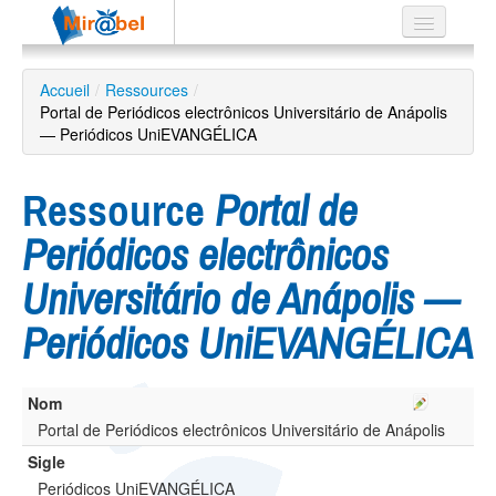
Le réseau
Accueil
/
Ressources
/
Portal de Periódicos electrônicos Universitário de Anápolis
Soutien
— Periódicos UniEVANGÉLICA
Listes
Ressource
Portal de
Periódicos electrônicos
Recherche
Universitário de Anápolis —
avancée
Periódicos UniEVANGÉLICA
EN
ES
?
Nom
Portal de Periódicos electrônicos Universitário de Anápolis
Sigle
Periódicos UniEVANGÉLICA