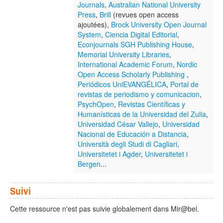
Journals
,
Australian National University
Press
,
Brill
(revues open access
ajoutées),
Brock University Open Journal
System
,
Ciencia Digital Editorial
,
Econjournals SGH Publishing House
,
Memorial University Libraries
,
International Academic Forum
,
Nordic
Open Access Scholarly Publishing
,
Periódicos UniEVANGÉLICA
,
Portal de
revistas de periodismo y comunicacion
,
PsychOpen
,
Revistas Científicas y
Humanísticas de la Universidad del Zulia
,
Universidad César Vallejo
,
Universidad
Nacional de Educación a Distancia
,
Università degli Studi di Cagliari
,
Universitetet i Agder
,
Universitetet i
Bergen
...
Suivi
Cette ressource n'est pas suivie globalement dans Mir@bel.