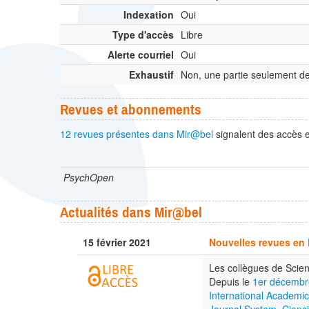
Indexation
Oui
Type d'accès
Libre
Alerte courriel
Oui
Exhaustif
Non, une partie seulement de
Revues et abonnements
12 revues présentes dans Mir@bel
signalent des accès e
PsychOpen
Actualités dans Mir@bel
15 février 2021
Nouvelles revues en 
Les collègues de Scien
Depuis le
1er décembr
International Academi
Journal System
,
Cienci