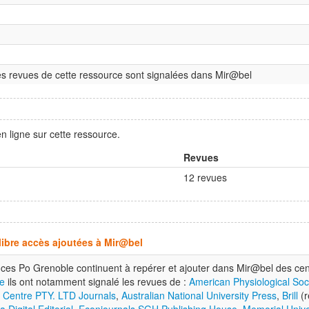
s revues de cette ressource sont signalées dans Mir@bel
n ligne sur cette ressource.
Revues
12 revues
libre accès ajoutées à Mir@bel
ces Po Grenoble continuent à repérer et ajouter dans Mir@bel des centa
e
ils ont notamment signalé les revues de :
American Physiological Soc
c Centre PTY. LTD Journals
,
Australian National University Press
,
Brill
(r
a Digital Editorial
,
Econjournals SGH Publishing House
,
Memorial Univer