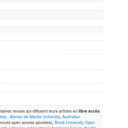
ines revues qui diffusent leurs articles en
libre accès
.
iety
,
Ateneo de Manila University
,
Australian
evues open access ajoutées),
Brock University Open
sity Libraries
,
International Academic Forum
,
Nordic