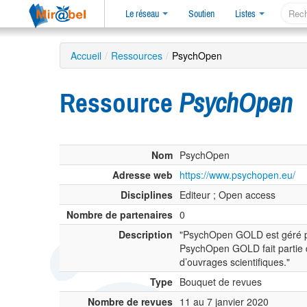
Le réseau
Soutien
Listes
Accueil
/
Ressources
/
PsychOpen
Ressource
PsychOpen
Nom
PsychOpen
Adresse web
https://www.psychopen.eu/
Disciplines
Editeur ; Open access
Nombre de partenaires
0
Description
"PsychOpen GOLD est géré par
PsychOpen GOLD fait partie d
d’ouvrages scientifiques."
Type
Bouquet de revues
Nombre de revues
11 au 7 janvier 2020