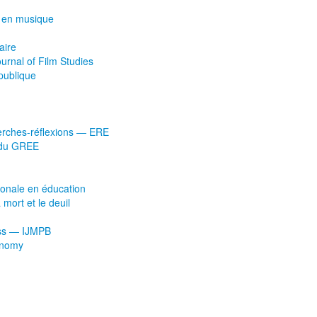
e en musique
aire
rnal of Film Studies
publique
herches-réflexions — ERE
s du GREE
tionale en éducation
 mort et le deuil
ness — IJMPB
conomy