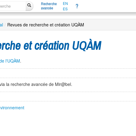
EN
Recherche
?
avancée
ES
al
/
Revues de recherche et création UQÀM
rche et création UQÀM
e de l'UQÀM
.
via la recherche avancée de Mir@bel.
environnement