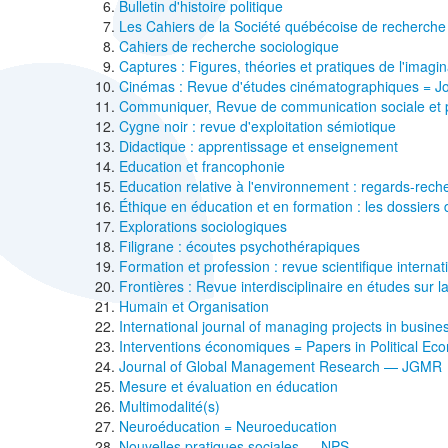
Bulletin d'histoire politique
Les Cahiers de la Société québécoise de recherch
Cahiers de recherche sociologique
Captures : Figures, théories et pratiques de l'imagin
Cinémas : Revue d'études cinématographiques = Jou
Communiquer, Revue de communication sociale et 
Cygne noir : revue d'exploitation sémiotique
Didactique : apprentissage et enseignement
Education et francophonie
Education relative à l'environnement : regards-rec
Éthique en éducation et en formation : les dossier
Explorations sociologiques
Filigrane : écoutes psychothérapiques
Formation et profession : revue scientifique interna
Frontières : Revue interdisciplinaire en études sur la
Humain et Organisation
International journal of managing projects in busi
Interventions économiques = Papers in Political E
Journal of Global Management Research — JGMR
Mesure et évaluation en éducation
Multimodalité(s)
Neuroéducation = Neuroeducation
Nouvelles pratiques sociales — NPS