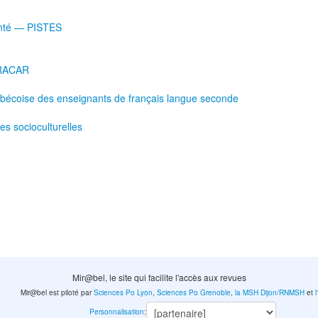
 santé — PISTES
 RACAR
ébécoise des enseignants de français langue seconde
ues socioculturelles
Mir@bel, le site qui facilite l'accès aux revues
Mir@bel est piloté par
Sciences Po Lyon
,
Sciences Po Grenoble
,
la MSH Dijon/RNMSH
et
Personnalisation
: