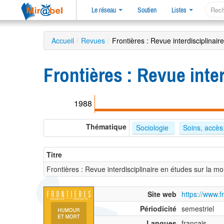
Le réseau
Soutien
Listes
Accueil
/
Revues
/
Frontières : Revue interdisciplinaire
Frontières : Revue inter
1988
Thématique
Sociologie 
Soins, accès
Titre
Frontières : Revue interdisciplinaire en études sur la mor
Site web
https://www.f
Périodicité
semestriel
Langues
français