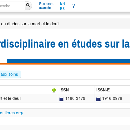
EN
Recherche
?
avancée
ES
 en études sur la mort et le deuil
disciplinaire en études sur la
 aux soins
ISSN
ISSN-E
t et le deuil
1180-3479
1916-0976
rontieres.org/