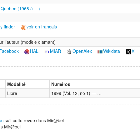
u Québec (1968 à …)
y finder
voir en français
ur l’auteur (modèle diamant)
Facebook
HAL
MIAR
OpenAlex
Wikidata
X
Modalité
Numéros
Libre
1999 (Vol. 12, no 1) — …
ec
suit cette revue dans Mir@bel
ns Mir@bel