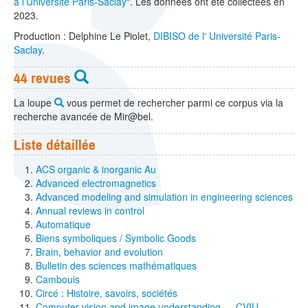
à l’Université Paris-Saclay
". Les données ont été collectées en
2023.
Production : Delphine Le Piolet,
DIBISO de l' Université Paris-
Saclay
.
44 revues
La loupe
vous permet de rechercher parmi ce corpus via la
recherche avancée de Mir@bel.
Liste détaillée
ACS organic & inorganic Au
Advanced electromagnetics
Advanced modeling and simulation in engineering sciences
Annual reviews in control
Automatique
Biens symboliques / Symbolic Goods
Brain, behavior and evolution
Bulletin des sciences mathématiques
Cambouis
Circé : Histoire, savoirs, sociétés
Computer vision and image understanding — CVIU