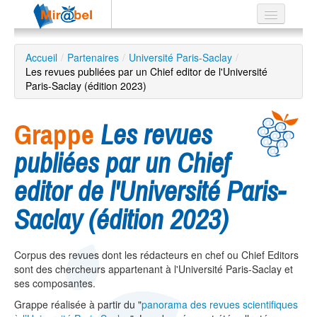
Le réseau
Accueil
/
Partenaires
/
Université Paris-Saclay
/
Les revues publiées par un Chief editor de l'Université
Soutien
Paris-Saclay (édition 2023)
Listes
Grappe
Les revues
publiées par un Chief
Recherche
editor de l'Université Paris-
avancée
Saclay (édition 2023)
EN
ES
?
Corpus des revues dont les rédacteurs en chef ou Chief Editors
sont des chercheurs appartenant à l'Université Paris-Saclay et
ses composantes.
Grappe réalisée à partir du "
panorama des revues scientifiques