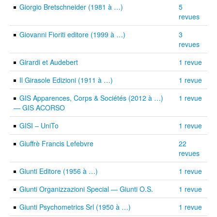
Giorgio Bretschneider (1981 à …)
5
revues
Giovanni Fioriti editore (1999 à …)
3
revues
Girardi et Audebert
1 revue
Il Girasole Edizioni (1911 à …)
1 revue
GIS Apparences, Corps & Sociétés (2012 à …)
1 revue
— GIS ACORSO
GISI – UniTo
1 revue
Giuffrè Francis Lefebvre
22
revues
Giunti Editore (1956 à …)
1 revue
Giunti Organizzazioni Special — Giunti O.S.
1 revue
Giunti Psychometrics Srl (1950 à …)
1 revue