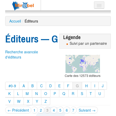
Le réseau
Accueil
/
Éditeurs
Soutien
Éditeurs — G
Listes
Légende
Suivi par un partenaire
Recherche avancée
d'éditeurs
Recherche
avancée
Carte des 12573 éditeurs
EN
ES
#0-9
A
B
C
D
E
F
G
H
I
J
?
K
L
M
N
O
P
Q
R
S
T
U
V
W
X
Y
Z
← Précédent
1
2
3
4
5
6
7
Suivant →