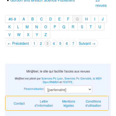
Gordon and Breach Science Publishers
23
revues
#0-9
A
B
C
D
E
F
G
H
I
J
K
L
M
N
O
P
Q
R
S
T
U
V
W
X
Y
Z
← Précédent
1
2
3
4
5
6
7
Suivant →
Mir@bel, le site qui facilite l'accès aux revues
Mir@bel est piloté par
Sciences Po Lyon
,
Sciences Po Grenoble
,
la MSH
Dijon/RNMSH
et
l'ENTPE
.
Personnalisation
:
Lettre
Mentions
Conditions
Contact
d’information
légales
d'utilisation