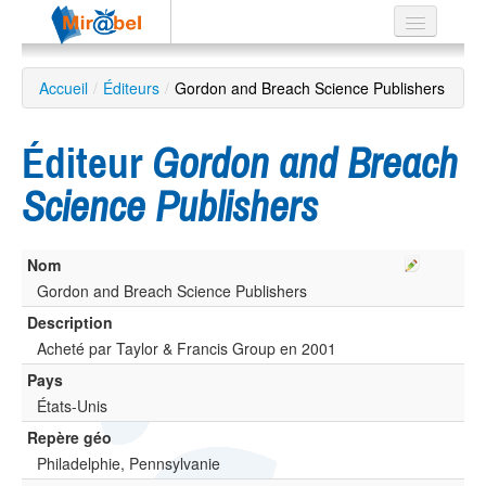
Le réseau
Accueil
/
Éditeurs
/
Gordon and Breach Science Publishers
Soutien
Éditeur
Gordon and Breach
Listes
Science Publishers
Nom
Recherche
avancée
Gordon and Breach Science Publishers
Description
EN
ES
Acheté par Taylor & Francis Group en 2001
Pays
?
États-Unis
Repère géo
Philadelphie, Pennsylvanie