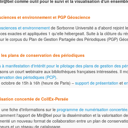
ir@bel comme outil pour le suivi et la visualisation d'un ensemble
sciences et environnement et PGP Géoscience
osciences et environnement
de Sorbonne Université a d'abord rejoint 
s exactes et appliquées 1 qu'elle hébergeait. Suite à la clôture du 
sur le corpus du Plan de Gestion Partagée des Périodiques (PGP) Géosc
 les plans de conservation des périodiques
 à manifestation d'intérêt pour le pilotage des plans de gestion des pé
sons un court webinaire aux bibliothèques françaises intéressées. Il 
ervation des périodiques (PCP)
.
 octobre de 15h à 16h (heure de Paris) –
support de présentation
et
en
sation concertée de CollEx-Persée
une fiche d'informations sur le
programme de numérisation concertée
otamment l'apport de Mir@bel pour la dissémination et la valorisation 
menté un nouveau format de collaboration entre un plan de conservati
eurs et un réseau de catalogage.