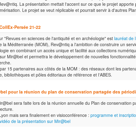
ev@ntiq. La présentation mettait l'accent sur ce que le projet apporte 
numérisation. Le projet se veut réplicable et pourrait servir à d'autres 
CollEx-Persée 21-22
r "Revues en sciences de l'antiquité et en archéologie" est
lauréat de 
de la Méditerranée (MOM), Rev@ntiq a l'ambition de construire un serv
ologie en combinant un accès unique et facilité aux collections numériq
e sur Mir@bel et permettra le développement de nouvelles fonctionnalité
erche.
ar 15 partenaires aux côtés de la MOM : des réseaux dont les partena
, bibliothèques et pôles éditoriaux de référence et l'ABES.
bel pour la réunion du plan de conservation partagée des pério
r@bel sera faite lors de la réunion annuelle du Plan de conservation
ecture.
à Lyon mais sera finalement en visioconférence :
programme et inscriptio
 vidéo de la présentation sur Mir@bel