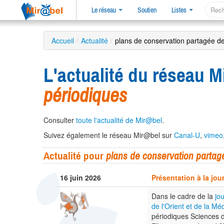
Le réseau
Soutien
Listes
Accueil
/
Actualité
/
plans de conservation partagée d
L'actualité du réseau M
périodiques
Consulter
toute l'actualité de Mir@bel
.
Suivez également le réseau Mir@bel sur
Canal-U
,
vimeo
Actualité pour
plans de conservation partag
16 juin 2026
Présentation à la jo
Dans le cadre de la
jo
de l'Orient et de la Mé
périodiques Sciences de