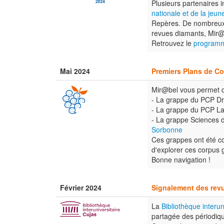
Plusieurs partenaires 
nationale et de la jeun
Repères. De nombreux s
revues diamants, Mir@
Retrouvez le
program
Mai 2024
Premiers Plans de C
Mir@bel vous permet d'
- La grappe du PCP Droi
- La grappe du PCP Lang
- La grappe Sciences de
Sorbonne
Ces grappes ont été c
d'explorer ces corpus 
Bonne navigation !
Février 2024
Signalement des revu
La
Bibliothèque interun
partagée des périodi