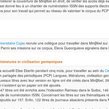
méliorer la couverture de Mir@bel en droit, de vérifier les accès déjà ex
aussi donné lieu à un chantier de numérotation ISSN des supports électr
a pour son travail qui permet au réseau de valoriser le corpus du PCP 
iversitaire Cujas
recrute une collègue pour travailler dans Mir@bel sur
. Parmi ses missions sur ce corpus, Elena Gueorguieva signalera dans 
ttératures et civilisation germaniques
accueilli Elise Eberlin pendant cinq mois, pour travailler au sein du
Ce
 partagée des périodiques (PCP) Langues, littératures, civilisation ger
ouveaux titres avec leur version en ligne ont été créés dans Mir@bel, 39
 n’existent qu’en papier ont été ajoutés.
47 titres ont été enrichis avec l'indexation Rameau dans le Sudoc, 146 
ande de numérotation ISSN. Concernant les titres sur ces thématiques
ajoutés sur 157. Enfin, 122 titres de journaux alsaciens présents dans 