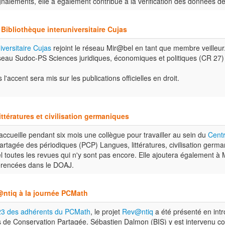
gnalements, elle a également contribué à la vérification des données de
Bibliothèque interuniversitaire Cujas
iversitaire Cujas
rejoint le réseau Mir@bel en tant que membre veilleur. 
seau Sudoc-PS Sciences juridiques, économiques et politiques (CR 27)
'accent sera mis sur les publications officielles en droit.
ttératures et civilisation germaniques
ccueille pendant six mois une collègue pour travailler au sein du
Cent
artagée des périodiques (PCP) Langues, littératures, civilisation germa
 toutes les revues qui n'y sont pas encore. Elle ajoutera également à 
férencées dans le DOAJ.
@ntiq à la journée PCMath
23 des adhérents du PCMath
, le projet
Rev@ntiq
a été présenté en intr
s de Conservation Partagée. Sébastien Dalmon (BIS) y est intervenu c