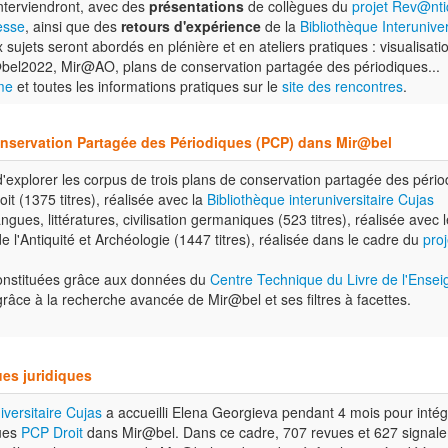
interviendront, avec des
présentations
de collègues du
projet Rev@nti
esse
, ainsi que des
retours d'expérience
de la
Bibliothèque Interuniver
ujets seront abordés en plénière et en ateliers pratiques : visualisati
bel2022, Mir@AO, plans de conservation partagée des périodiques...
me
et toutes les informations pratiques sur le
site des rencontres
.
onservation Partagée des Périodiques (PCP) dans Mir@bel
explorer les corpus de trois plans de conservation partagée des pério
t (1375 titres), réalisée avec la
Bibliothèque interuniversitaire Cujas
ues, littératures, civilisation germaniques (523 titres), réalisée avec 
 l'Antiquité et Archéologie (1447 titres), réalisée dans le cadre du
pro
onstituées grâce aux données du
Centre Technique du Livre de l'Ense
grâce à la recherche avancée de Mir@bel et ses filtres à facettes.
es juridiques
iversitaire Cujas
a accueilli Elena Georgieva pendant 4 mois pour intégr
ques
PCP Droit
dans Mir@bel. Dans ce cadre, 707 revues et 627 signalem