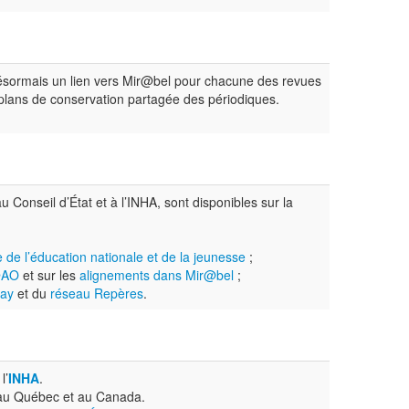
sormais un lien vers Mir@bel pour chacune des revues
 plans de conservation partagée des périodiques.
 au Conseil d’État et à l’INHA, sont disponibles sur la
e de l’éducation nationale et de la jeunesse
;
@AO
et sur les
alignements dans Mir@bel
;
lay
et du
réseau Repères
.
l’
INHA
.
 au Québec et au Canada.