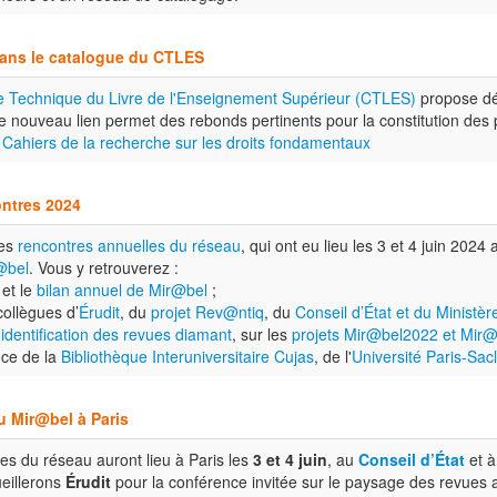
dans le catalogue du CTLES
e Technique du Livre de l'Enseignement Supérieur (CTLES)
propose dé
Ce nouveau lien permet des rebonds pertinents pour la constitution des
e
Cahiers de la recherche sur les droits fondamentaux
ontres 2024
es
rencontres annuelles du réseau
, qui ont eu lieu les 3 et 4 juin 2024
@bel
. Vous y retrouverez :
et le
bilan annuel de Mir@bel
;
collègues d’
Érudit
, du
projet Rev@ntiq
, du
Conseil d’État et du Ministèr
'
identification des revues diamant
, sur les
projets Mir@bel2022 et Mir
nce de la
Bibliothèque Interuniversitaire Cujas
, de l'
Université Paris-Sac
 Mir@bel à Paris
es du réseau auront lieu à Paris les
3 et 4 juin
, au
Conseil d’État
et à 
eillerons
Érudit
pour la conférence invitée sur le paysage des revues