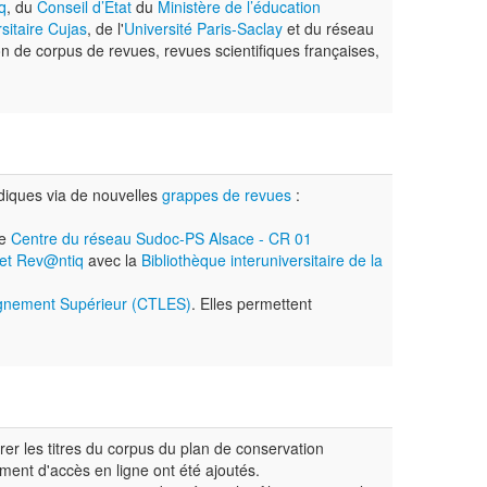
q
, du
Conseil d’État
du
Ministère de l’éducation
sitaire Cujas
, de l'
Université Paris-Saclay
et du réseau
on de corpus de revues, revues scientifiques françaises,
diques via de nouvelles
grappes de revues
:
le
Centre du réseau Sudoc-PS Alsace - CR 01
jet Rev@ntiq
avec la
Bibliothèque interuniversitaire de la
ignement Supérieur (CTLES)
. Elles permettent
er les titres du corpus du plan de conservation
ent d'accès en ligne ont été ajoutés.