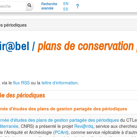
EN
Recherche
?
avancée
ES
es périodiques
ir@bel /
plans de conservation
, via le
flux RSS
ou la
lettre d'information
.
ée des périodiques
urnée d'études des plans de gestion partagée des périodiques
urnée d'études des plans de gestion partagée des périodiques
du CTLes
diterranée
, CNRS) a présenté le projet
Rev@ntiq
, service aux chercheu
 l'Antiquité et Archéologie (
PCAnt
), comme service réplicable à d'aut