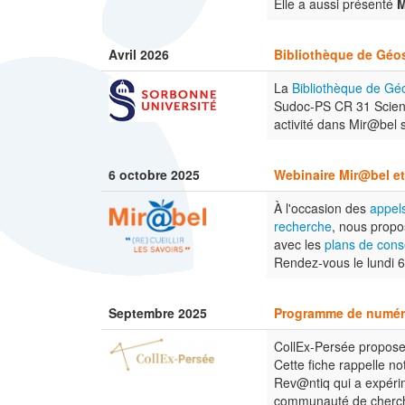
Elle a aussi présenté
M
Avril 2026
Bibliothèque de Géo
La
Bibliothèque de Gé
Sudoc-PS CR 31 Science
activité dans Mir@bel 
6 octobre 2025
Webinaire Mir@bel et
À l'occasion des
appels
recherche
, nous propo
avec les
plans de cons
Rendez-vous le lundi 6
Septembre 2025
Programme de numéri
CollEx-Persée propose 
Cette fiche rappelle n
Rev@ntiq qui a expéri
communauté de cherch