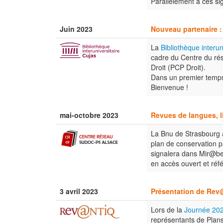
Parallèlement à ces si
Juin 2023
Nouveau partenaire : 
La
Bibliothèque interun
cadre du Centre du ré
Droit (PCP Droit).
Dans un premier temps l
Bienvenue !
mai-octobre 2023
Revues de langues, li
La Bnu de Strasbourg a
plan de conservation p
signalera dans Mir@bel
en accès ouvert et ré
3 avril 2023
Présentation de Rev
Lors de la
Journée 20
représentants de Plan