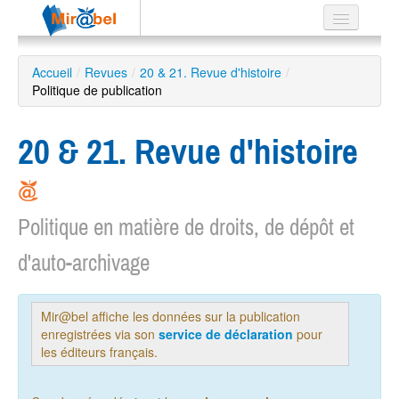
Le réseau
Accueil
/
Revues
/
20 & 21. Revue d'histoire
/
Politique de publication
Soutien
Listes
20 & 21. Revue d'histoire
Politique en matière de droits, de dépôt et
Recherche
avancée
d'auto-archivage
EN
ES
?
Mir@bel affiche les données sur la publication
enregistrées via son
service de déclaration
pour
les éditeurs français.