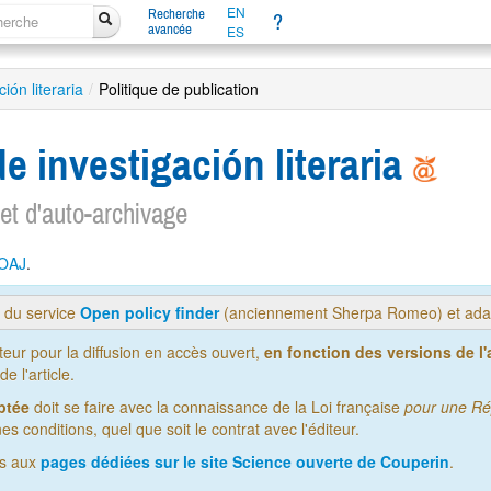
EN
Recherche
?
avancée
ES
ón literaria
/
Politique de publication
 investigación literaria
 et d'auto-archivage
OAJ
.
s du service
Open policy finder
(anciennement Sherpa Romeo) et adap
iteur pour la diffusion en accès ouvert,
en fonction des versions de l'a
 l'article.
ptée
doit se faire avec la connaissance de la Loi française
pour une Ré
es conditions, quel que soit le contrat avec l'éditeur.
us aux
pages dédiées sur le site Science ouverte de Couperin
.