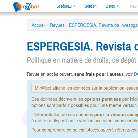
Le réseau
Soutien
Listes
Accueil
/
Revues
/
ESPERGESIA. Revista de investigaci
ESPERGESIA. Revista de
Politique en matière de droits, de dépôt
Revue en accès ouvert,
sans frais pour l’auteur
, voir
D
Mir@bel affiche les données sur la publication issue
Ces données décrivent les
options permises
par l'éd
options sont parfois possibles pour une même version de
L'interprétation de ces données
pour la version acce
à mettre à disposition la version acceptée, sous certain
Pour comprendre ce qu'est l'
Accès ouvert
, référez-vo