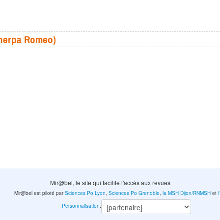
(Sherpa Romeo)
Mir@bel, le site qui facilite l'accès aux revues
Mir@bel est piloté par
Sciences Po Lyon
,
Sciences Po Grenoble
,
la MSH Dijon/RNMSH
et
Personnalisation
: