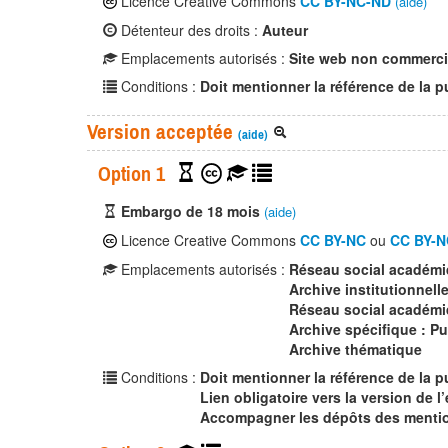
Licence Creative Commons
CC BY-NC-ND
(aide)
Détenteur des droits :
Auteur
Emplacements autorisés :
Site web non commerci
Conditions :
Doit mentionner la référence de la p
Version acceptée
(aide)
Option 1
Embargo de 18 mois
(aide)
Licence Creative Commons
CC BY-NC
ou
CC BY-N
Emplacements autorisés :
Réseau social académ
Archive institutionnell
Réseau social académi
Archive spécifique : P
Archive thématique
Conditions :
Doit mentionner la référence de la p
Lien obligatoire vers la version de l’
Accompagner les dépôts des mention