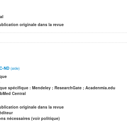
al
ublication originale dans la revue
C-ND
(aide)
ique
e
que spécifique : Mendeley ; ResearchGate ; Acadenmia.edu
ubMed Central
ublication originale dans la revue
éditeur
s nécessaires (voir politique)