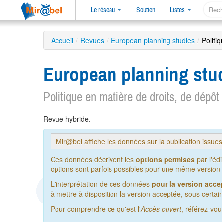
Le réseau
Soutien
Listes
Accueil
/
Revues
/
European planning studies
/
Politi
European planning stu
Politique en matière de droits, de dépôt
Revue hybride
.
Mir@bel affiche les données sur la publication issue
Ces données décrivent les
options permises
par l'éd
options sont parfois possibles pour une même version de
L'interprétation de ces données
pour la version acce
à mettre à disposition la version acceptée, sous certain
Pour comprendre ce qu'est l'
Accès ouvert
, référez-vo