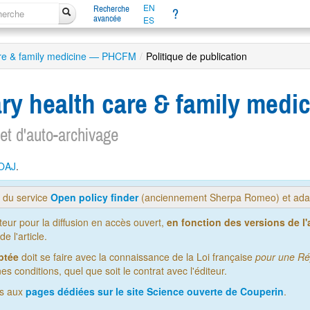
EN
Recherche
?
avancée
ES
care & family medicine — PHCFM
/
Politique de publication
mary health care & family me
 et d'auto-archivage
OAJ
.
s du service
Open policy finder
(anciennement Sherpa Romeo) et adap
iteur pour la diffusion en accès ouvert,
en fonction des versions de l'a
 l'article.
ptée
doit se faire avec la connaissance de la Loi française
pour une Ré
es conditions, quel que soit le contrat avec l'éditeur.
us aux
pages dédiées sur le site Science ouverte de Couperin
.