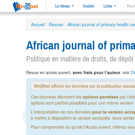
Le réseau
Soutien
Listes
Accueil
/
Revues
/
African journal of primary health 
African journal of pri
Politique en matière de droits, de dépôt
Revue en accès ouvert,
avec frais pour l’auteur
, voir
D
Mir@bel affiche les données sur la publication issue
Ces données décrivent les
options permises
par l'éd
options sont parfois possibles pour une même version de
L'interprétation de ces données
pour la version acce
à mettre à disposition la version acceptée, sous certain
Pour comprendre ce qu'est l'
Accès ouvert
, référez-vo